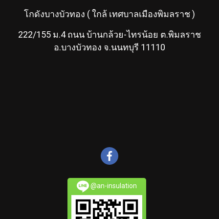
โกดังบางบัวทอง ( ใกล้ เทศบาลเมืองพิมลราช )
222/155 ม.4 ถนน บ้านกล้วย-ไทรน้อย ต.พิมลราช
อ.บางบัวทอง จ.นนทบุรี 11110
@an-insulation