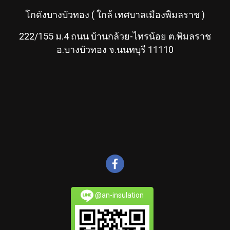
โกดังบางบัวทอง ( ใกล้ เทศบาลเมืองพิมลราช )
222/155 ม.4 ถนน บ้านกล้วย-ไทรน้อย ต.พิมลราช
อ.บางบัวทอง จ.นนทบุรี 11110
@an-insulation